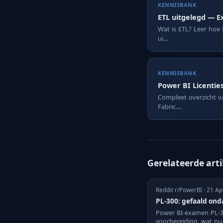
KENNISBANK
ETL uitgelegd — E
Wat is ETL? Leer hoe 
ui...
KENNISBANK
Power BI Licentie
Compleet overzicht va
Fabric....
Gerelateerde art
Reddit r/PowerBI · 21 A
PL-300: gefaald ond
Power BI-examen PL-30
voorbereiding, wat nu