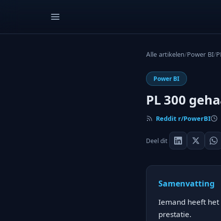
Alle artikelen
/
Power BI
/
P
Power BI
PL 300 geha
Reddit r/PowerBI
Deel dit
Samenvatting
Iemand heeft het
prestatie.