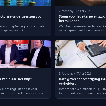
6
ZiPconomy · 12 Apr 2026
ectorale ondergrenzen voor
Steun voor lage tarieven zzp,
betrokkenen
 voor zzp’ers krijgen steun als
Wet Rechtsvermoeden bij laag tari
riefgrens, nu het
maar zzp’ers met lage inkomens
ns W...
opvallend min...
ZiPconomy · 17 Apr 2026
 zzp-huur: het blijft
Data governance: stijging int
verhelderd
huur stillegt uit angst voor
Interim-tarieven stijgen in Q1 20
kan projecten laten vastlopen,
Interim Index wijst naar een vers
vraagmix in plaats van ...