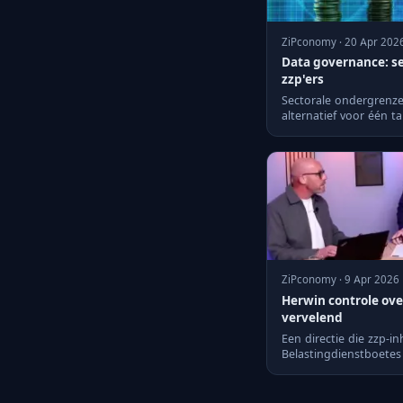
ZiPconomy · 20 Apr 202
Data governance: s
zzp'ers
Sectorale ondergrenzen
alternatief voor één ta
rechtsvermoeden volge
ZiPconomy · 9 Apr 2026
Herwin controle over
vervelend
Een directie die zzp-in
Belastingdienstboetes 
terwijl de rege...