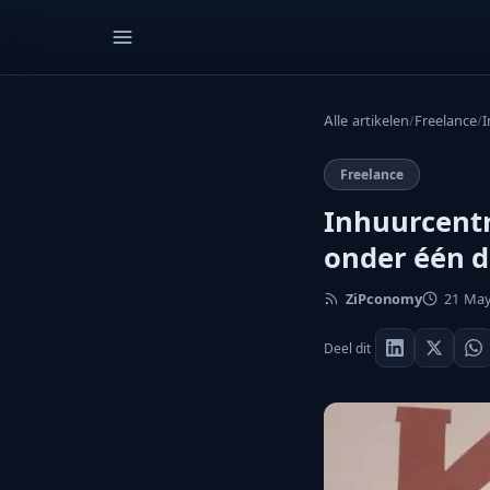
Alle artikelen
/
Freelance
/
I
Freelance
Inhuurcentr
onder één 
ZiPconomy
21 May 
Deel dit