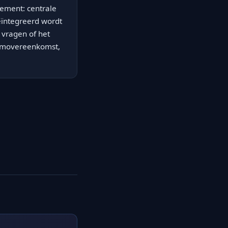
ement: centrale
eïntegreerd wordt
 vragen of het
aamovereenkomst,