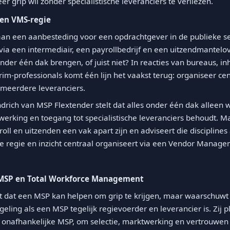
 grip wil zonder specialistische leveranciers te verliezen.
 en VMS-regie
an een aanbesteding voor een opdrachtgever in de publieke se
 via een intermediair, een payrollbedrijf en een uitzendmantel
onder één dak brengen, of juist niet? In reacties van bureaus, i
im-professionals komt één lijn het vaakst terug: organiseer cen
 meerdere leveranciers.
rich van MSP Flextender stelt dat alles onder één dak alleen w
ktwerking en toegang tot specialistische leveranciers behoudt. M
roll en uitzenden een vak apart zijn en adviseert die disciplines
 je regie en inzicht centraal organiseert via een Vendor Mana
 MSP en Total Workforce Management
et dat een MSP kan helpen om grip te krijgen, maar waarschuwt
eling als een MSP tegelijk regievoerder en leverancier is. Zij 
n onafhankelijke MSP, om selectie, marktwerking en vertrouwen