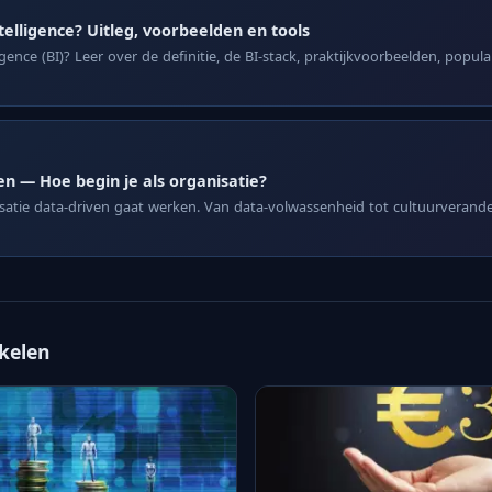
telligence? Uitleg, voorbeelden en tools
igence (BI)? Leer over de definitie, de BI-stack, praktijkvoorbeelden, popula
n — Hoe begin je als organisatie?
isatie data-driven gaat werken. Van data-volwassenheid tot cultuurverande
ikelen