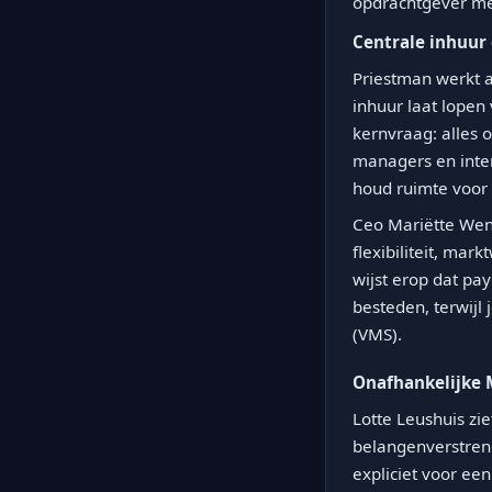
opdrachtgever meer
Centrale inhuur
Priestman werkt a
inhuur laat lopen
kernvraag: alles 
managers en inter
houd ruimte voor
Ceo Mariëtte Wend
flexibiliteit, mar
wijst erop dat pay
besteden, terwijl
(VMS).
Onafhankelijke
Lotte Leushuis zi
belangenverstreng
expliciet voor ee