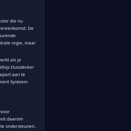
ctor die nu
overeenkomst. De
nhurende
trale regie, maar
erkt als je
athijs Duisdecker
 apart aan te
gement Systeem
 voor
pleit daarom
 te ondersteunen.