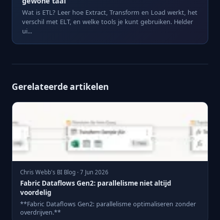
gewone taal
Wat is ETL? Leer hoe Extract, Transform en Load werkt, het
verschil met ELT, en welke tools je kunt gebruiken. Helder
ui...
Gerelateerde artikelen
Chris Webb's BI Blog · 7 Jun 2026
Fabric Dataflows Gen2: parallelisme niet altijd
voordelig
**Fabric Dataflows Gen2: parallelisme optimaliseren zonder
overdrijven.**