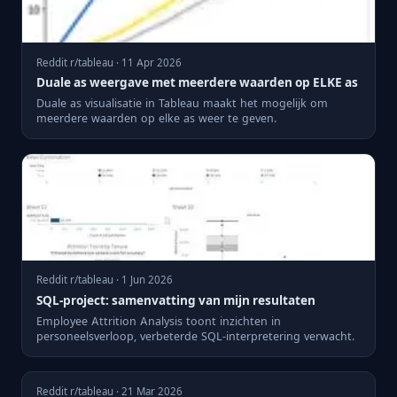
Reddit r/tableau · 11 Apr 2026
Duale as weergave met meerdere waarden op ELKE as
Duale as visualisatie in Tableau maakt het mogelijk om
meerdere waarden op elke as weer te geven.
Reddit r/tableau · 1 Jun 2026
SQL-project: samenvatting van mijn resultaten
Employee Attrition Analysis toont inzichten in
personeelsverloop, verbeterde SQL-interpretering verwacht.
Reddit r/tableau · 21 Mar 2026