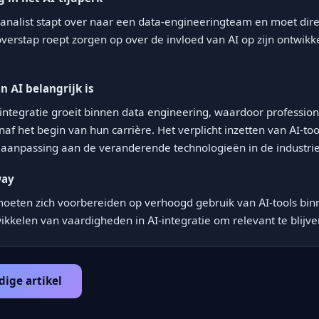
analist stapt over naar een data-engineeringteam en moet direc
verstap roept zorgen op over de invloed van AI op zijn ontwikke
 AI belangrijk is
integratie groeit binnen data engineering, waardoor professio
af het begin van hun carrière. Het verplicht inzetten van AI-to
 aanpassing aan de veranderende technologieën in de industrie
way
moeten zich voorbereiden op verhoogd gebruik van AI-tools binn
ikkelen van vaardigheden in AI-integratie om relevant te blijven
dige artikel