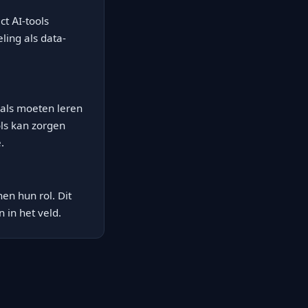
t AI-tools
ling als data-
nals moeten leren
ols kan zorgen
.
en hun rol. Dit
 in het veld.