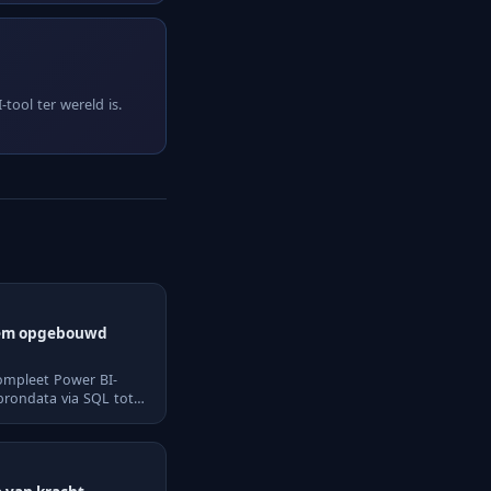
tool ter wereld is.
eem opgebouwd
ompleet Power BI-
brondata via SQL tot