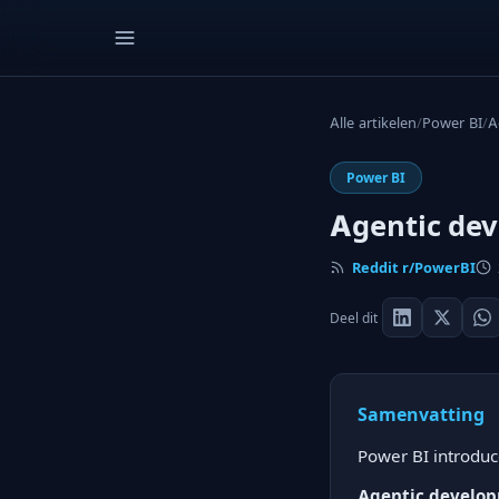
Alle artikelen
/
Power BI
/
A
Power BI
Agentic dev
Reddit r/PowerBI
Deel dit
Samenvatting
Power BI introduc
Agentic develop