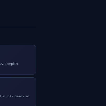
Q&A. Compleet
SQL en DAX genereren