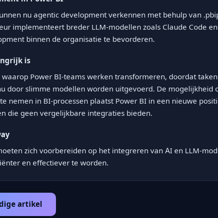
unnen nu agentic development verkennen met behulp van .pbip-
uteur implementeert breder LLM-modellen zoals Claude Code en
opment binnen de organisatie te bevorderen.
grijk is
r waarop Power BI-teams werken transformeren, doordat taken
u door slimme modellen worden uitgevoerd. De mogelijkheid
te nemen in BI-processen plaatst Power BI in een nieuwe posit
n die geen vergelijkbare integraties bieden.
way
moeten zich voorbereiden op het integreren van AI en LLM-mod
iënter en effectiever te worden.
dige artikel