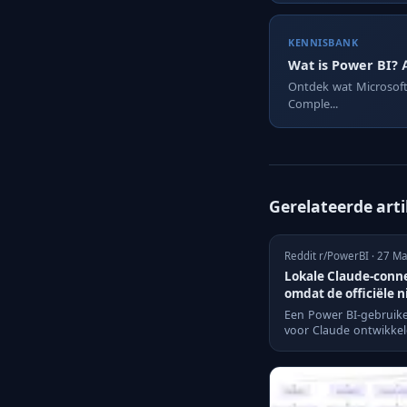
KENNISBANK
Wat is Power BI? 
Ontdek wat Microsoft 
Comple...
Gerelateerde art
Reddit r/PowerBI · 27 M
Lokale Claude-conn
omdat de officiële n
Een Power BI-gebruike
voor Claude ontwikkeld
functioneerde.