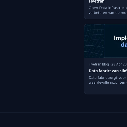
Fivetran
Open Data-infrastruct
verbeteren van de mod
adoptie van ope...
Fivetran Blog · 28 Apr 2
Data fabric: van sil
Data fabric zorgt voor 
waardevolle inzichten
besluitvorming versnel