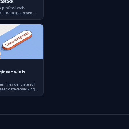
tastack
-professionals
m productgedreven
gineer: wie is
r: kies de juiste rol
seer dataverwerking