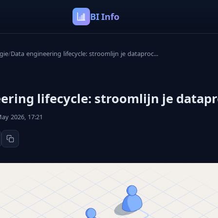
BI Info
gie
/
Data engineering lifecycle: stroomlijn je dataproc...
ering lifecycle: stroomlijn je datap
ay 2026, 17:21