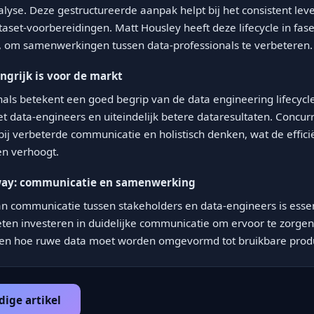
lyse. Deze gestructureerde aanpak helpt bij het consistent lev
set-voorbereidingen. Matt Housley heeft deze lifecycle in fas
e, om samenwerkingen tussen data-professionals te verbeteren.
ngrijk is voor de markt
nals betekent een goed begrip van de data engineering lifecycl
 data-engineers en uiteindelijk betere dataresultaten. Concu
ij verbeterde communicatie en holistisch denken, wat de efficië
en verhoogt.
way: communicatie en samenwerking
n communicatie tussen stakeholders en data-engineers is essent
ten investeren in duidelijke communicatie om ervoor te zorgen
pen hoe ruwe data moet worden omgevormd tot bruikbare produ
dige artikel