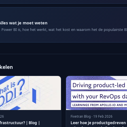
Alles wat je moet weten
Power BI is, hoe het werkt, wat het kost en waarom het de populairste BI-
ikelen
026
Fivetran Blog · 19 Feb 2026
rastructuur? | Blog |
Leer hoe je productgedreven 