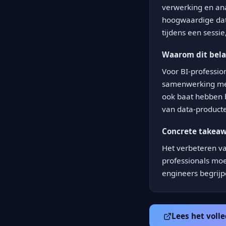
verwerking en ana
hoogwaardige data
tijdens een sessi
Waarom dit bela
Voor BI-professio
samenwerking met
ook baat hebben b
van data-product
Concrete takea
Het verbeteren va
professionals moe
engineers begrij
Lees het volle