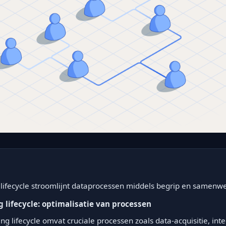
lifecycle stroomlijnt dataprocessen middels begrip en samenwe
 lifecycle: optimalisatie van processen
g lifecycle omvat cruciale processen zoals data-acquisitie, inte