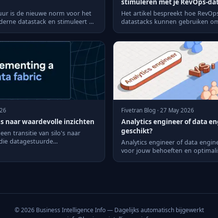
stimuleren met je RevOps-da
uur is de nieuwe norm voor het
Het artikel bespreekt hoe RevOps
erne datastack en stimuleert de
datastacks kunnen gebruiken o
groei te stimuleren. Apoll...
026
Fivetran Blog · 27 May 2026
o's naar waardevolle inzichten
Analytics engineer of data en
geschikt?
een transitie van silo's naar
 die datagestuurde
Analytics engineer of data enginee
t.
voor jouw behoeften en optimali
in je organis...
© 2026 Business Intelligence Info — Dagelijks automatisch bijgewerkt