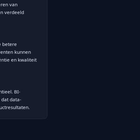
eren van
en verdeeld
e betere
rrenten kunnen
ntie en kwaliteit
ieel. BI-
 dat data-
ctresultaten.