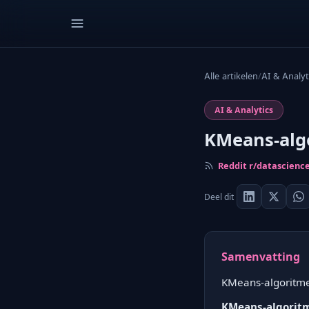
Alle artikelen
/
AI & Analyt
AI & Analytics
KMeans-algo
Reddit r/datascienc
Deel dit
Samenvatting
KMeans-algoritme:
KMeans-algoritm