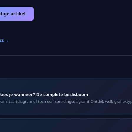
dige artikel
ics →
kies je wanneer? De complete beslisboom
gram, taartdiagram of toch een spreidingsdiagram? Ontdek welk grafiektyp