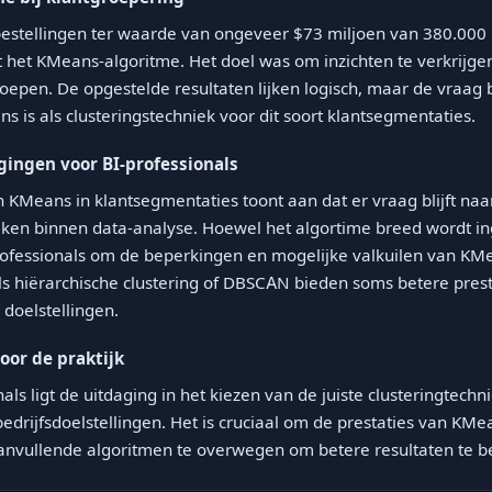
bestellingen ter waarde van ongeveer $73 miljoen van 380.000
het KMeans-algoritme. Het doel was om inzichten te verkrijgen
roepen. De opgestelde resultaten lijken logisch, maar de vraag bl
s is als clusteringstechniek voor dit soort klantsegmentaties.
gingen voor BI-professionals
 KMeans in klantsegmentaties toont aan dat er vraag blijft naar
eken binnen data-analyse. Hoewel het algortime breed wordt inge
rofessionals om de beperkingen en mogelijke valkuilen van KMe
ls hiërarchische clustering of DBSCAN bieden soms betere prest
 doelstellingen.
voor de praktijk
als ligt de uitdaging in het kiezen van de juiste clusteringtechn
bedrijfsdoelstellingen. Het is cruciaal om de prestaties van KM
anvullende algoritmen te overwegen om betere resultaten te b