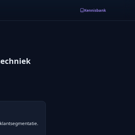
Kennisbank
techniek
 klantsegmentatie.