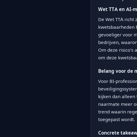
Wet TTA en AI-m
De Wet TTA richt 
kwetsbaarheden bi
gevoeliger voor m
bedrijven, waaro
Om deze risico's 
om deze kwetsba
Belang voor de 
Voor BI-professio
beveiligingssyste
kijken dan alleen
naarmate meer org
trend waarin regel
toegepast wordt.
Concrete takea