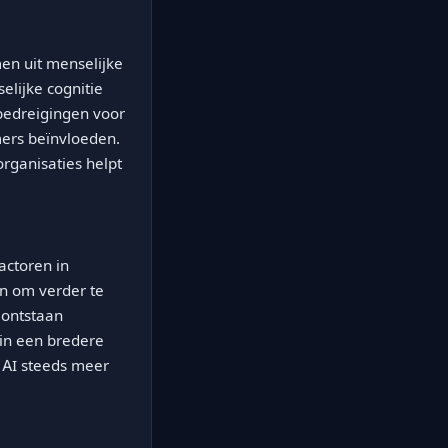
men uit menselijke
lijke cognitie
 bedreigingen voor
ers beïnvloeden.
rganisaties helpt
actoren in
en om verder te
 ontstaan
 in een bredere
u AI steeds meer