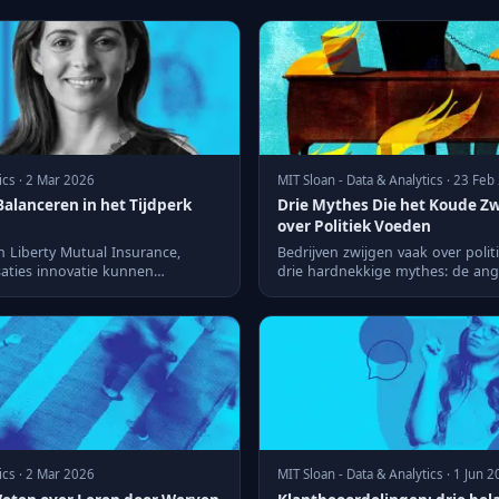
ics · 2 Mar 2026
MIT Sloan - Data & Analytics · 23 Fe
Balanceren in het Tijdperk
Drie Mythes Die het Koude Zw
over Politiek Voeden
n Liberty Mutual Insurance,
Bedrijven zwijgen vaak over poli
aties innovatie kunnen
drie hardnekkige mythes: de ang
ri...
reacties van klante...
ics · 2 Mar 2026
MIT Sloan - Data & Analytics · 1 Jun 