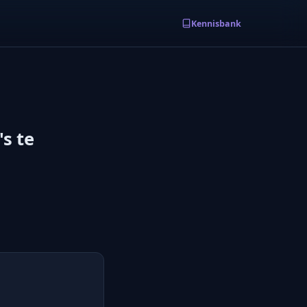
Kennisbank
s te