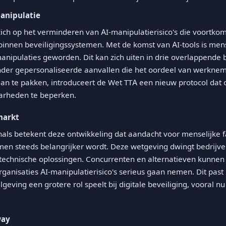
anipulatie
zich op het verminderen van AI-manipulatierisico's die voortko
nnen beveiligingssystemen. Met de komst van AI-tools is mense
anipulaties geworden. Dit kan zich uiten in drie overlappende
nder gepersonaliseerde aanvallen die het oordeel van werknem
aan te pakken, introduceert de Wet TTA een nieuw protocol dat o
arheden te beperken.
markt
nals betekent deze ontwikkeling dat aandacht voor menselijke f
men steeds belangrijker wordt. Deze wetgeving dwingt bedrijv
 technische oplossingen. Concurrenten en alternatieven kunnen
anisaties AI-manipulatierisico's serieus gaan nemen. Dit past
geving een grotere rol speelt bij digitale beveiliging, vooral n
way