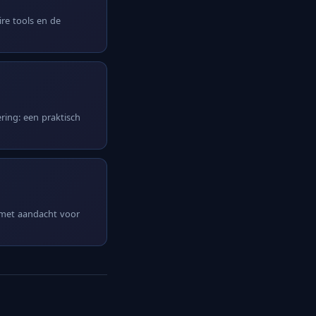
ire tools en de
ring: een praktisch
 met aandacht voor