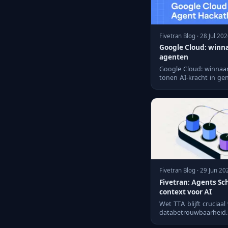
Fivetran Blog · 28 Jul 20
Google Cloud: winna
agenten
Google Cloud: winnaa
tonen AI-kracht in ge
Fivetran Blog · 29 Jun 20
Fivetran: Agents S
context voor AI
Wet TTA blijft cruciaa
databetrouwbaarheid.