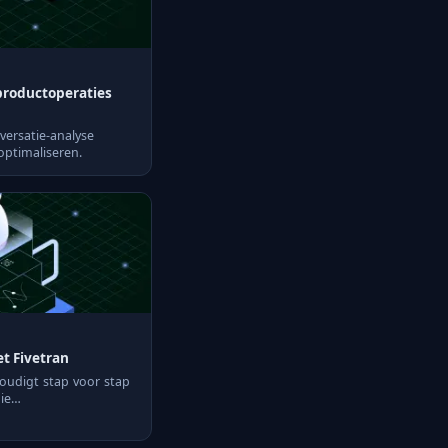
 productoperaties
versatie-analyse
optimaliseren.
t Fivetran
udigt stap voor stap
ie
ren.