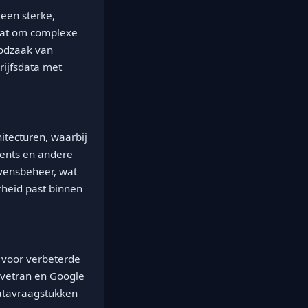
een sterke,
taat om complexe
oodzaak van
rijfsdata met
itecturen, waarbij
gents en andere
evensbeheer, wat
rheid past binnen
 voor verbeterde
Fivetran en Google
atavraagstukken