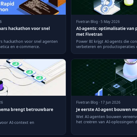
26
Fivetran Blog · 5 May 2026
ars hackathon voor snel
AI-agents: optimalisatie van
met Fivetran
rs hackathon voor snel agenten
Power BI krijgt AI-agents die con
netica en e-commerce.
verbeteren en productoperaties 
26
Fivetran Blog · 17 Jun 2026
chema brengt betrouwbare
Je eerste AI-agent bouwen me
Wet AI-agenten bouwen vereenvo
het creëren van AI-oplossingen d
l voor AI-context en
productieknelpunten automatise