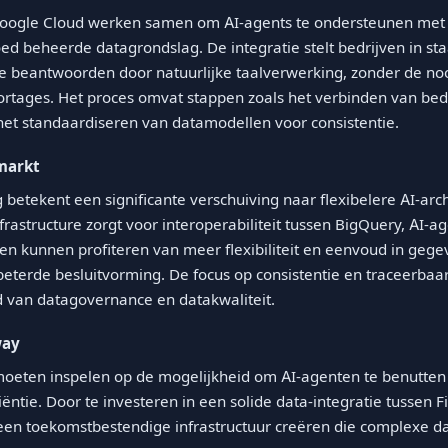
 Google Cloud werken samen om AI-agents te ondersteunen met 
ed beheerde datagrondslag. De integratie stelt bedrijven in s
te beantwoorden door natuurlijke taalverwerking, zonder de n
rtages. Het proces omvat stappen zoals het verbinden van bed
et standaardiseren van datamodellen voor consistentie.
markt
 betekent een significante verschuiving naar flexibelere AI-arch
rastructure zorgt voor interoperabiliteit tussen BigQuery, AI-a
en kunnen profiteren van meer flexibiliteit en eenvoud in geg
beterde besluitvorming. De focus op consistentie en traceerbaa
 van datagovernance en datakwaliteit.
way
moeten inspelen op de mogelijkheid om AI-agenten te benutten
iëntie. Door te investeren in een solide data-integratie tussen 
een toekomstbestendige infrastructuur creëren die complexe d