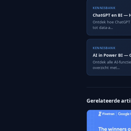
KENNISBANK
ChatGPT en BI — H
Ontdek hoe ChatGPT e
tot data-a...
KENNISBANK
AI in Power BI — 
Ontdek alle AI-functi
overzicht met...
Gerelateerde art