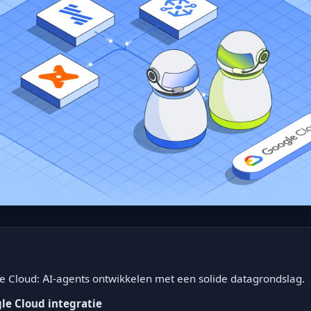
e Cloud: AI-agents ontwikkelen met een solide datagrondslag.
le Cloud integratie