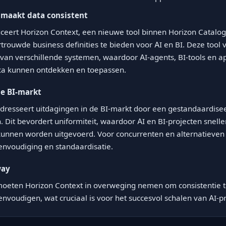
 maakt data consistent
ceert Horizon Context, een nieuwe tool binnen Horizon Catalo
rtrouwde business definities te bieden voor AI en BI. Deze tool
 van verschillende systemen, waardoor AI-agents, BI-tools en ap
ca kunnen ontdekken en toepassen.
de BI-markt
adresseert uitdagingen in de BI-markt door een gestandaardis
. Dit bevordert uniformiteit, waardoor AI en BI-projecten snelle
unnen worden uitgevoerd. Voor concurrenten en alternatieven 
eenvoudiging en standaardisatie.
way
 moeten Horizon Context in overweging nemen om consistentie 
envoudigen, wat cruciaal is voor het succesvol schalen van AI-p