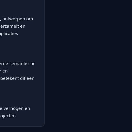
g, ontworpen om
 verzamelt en
plicaties
eerde semantische
r en
betekent dit een
te verhogen en
rojecten.