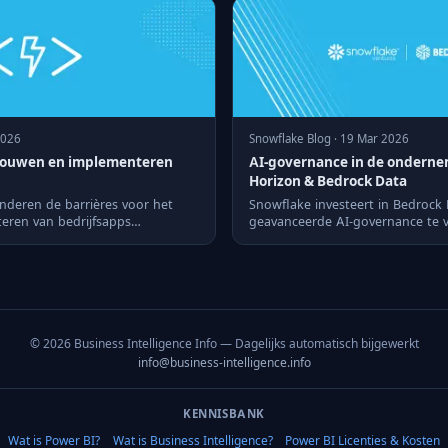
2026
Snowflake Blog · 19 Mar 2026
 bouwen en implementeren
AI-governance in de ondern
Horizon & Bedrock Data
deren de barrières voor het
Snowflake investeert in Bedrock
ren van bedrijfsapps
geavanceerde AI-governance te v
adoptie van AI te verbeteren.
© 2026 Business Intelligence Info — Dagelijks automatisch bijgewerkt
info@business-intelligence.info
KENNISBANK
Wat is Power BI?
Wat is Business Intelligence?
Power BI Licenties & Kosten