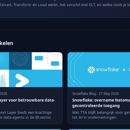
Extract, Transform en Load werkt, het verschil met ELT, en welke tools je 
ikelen
 2026
Snowflake Blog · 27 May 2026
ayer voor betrouwbare data-
Snowflake: overname Natoma
gecontroleerde toegang
xt Layer biedt een krachtige
Wet TTA blijft belangrijk voor g
 data-agents in de BI-sector.
tot AI in ondernemingen.