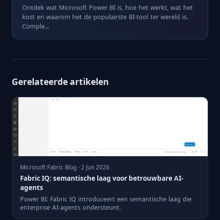
Ontdek wat Microsoft Power BI is, hoe het werkt, wat het
kost en waarom het de populairste BI-tool ter wereld is.
Comple...
Gerelateerde artikelen
Microsoft Fabric Blog · 2 Jun 2026
Fabric IQ: semantische laag voor betrouwbare AI-
agents
Power BI: Fabric IQ introduceert een semantische laag die
enterprise AI-agents ondersteunt.