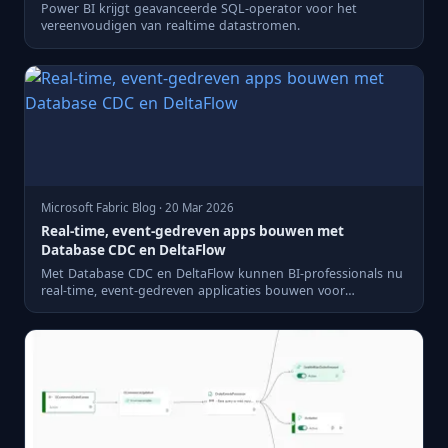
Power BI krijgt geavanceerde SQL-operator voor het
vereenvoudigen van realtime datastromen.
Microsoft Fabric Blog · 20 Mar 2026
Real-time, event-gedreven apps bouwen met
Database CDC en DeltaFlow
Met Database CDC en DeltaFlow kunnen BI-professionals nu
real-time, event-gedreven applicaties bouwen voor
effectievere ...