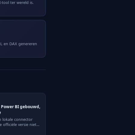
tool ter wereld is.
SQL en DAX genereren
r Power BI gebouwd,
e
n lokale connector
officiële versie niet