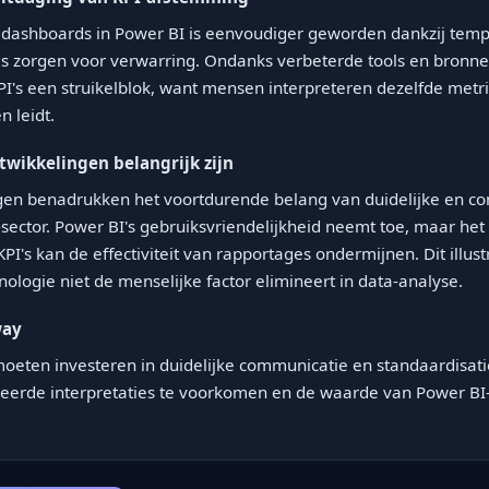
 dashboards in Power BI is eenvoudiger geworden dankzij templ
es zorgen voor verwarring. Ondanks verbeterde tools en bronnen 
's een struikelblok, want mensen interpreteren dezelfde metr
n leidt.
wikkelingen belangrijk zijn
en benadrukken het voortdurende belang van duidelijke en con
BI-sector. Power BI's gebruiksvriendelijkheid neemt toe, maar h
KPI's kan de effectiviteit van rapportages ondermijnen. Dit illus
nologie niet de menselijke factor elimineert in data-analyse.
way
moeten investeren in duidelijke communicatie en standaardisati
keerde interpretaties te voorkomen en de waarde van Power BI