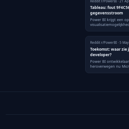
Reddit r/PowerBI · 21 A
Tableau: fout 9F4C
gegevensstroom
Power BI krijgt een op
visualisatiemogelijkhe
Reddit r/PowerBI · 5 Ma
Toekomst: waar zie ji
developer?
Power BI ontwikkelaa
heroverwegen nu Micro
Copilot en Claude inte