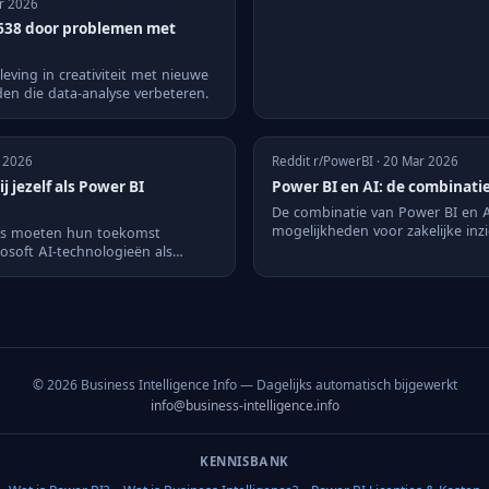
pr 2026
5638 door problemen met
leving in creativiteit met nieuwe
den die data-analyse verbeteren.
y 2026
Reddit r/PowerBI · 20 Mar 2026
j jezelf als Power BI
Power BI en AI: de combinati
De combinatie van Power BI en A
mogelijkheden voor zakelijke inzic
rs moeten hun toekomst
soft AI-technologieën als
greren.
© 2026 Business Intelligence Info — Dagelijks automatisch bijgewerkt
info@business-intelligence.info
KENNISBANK