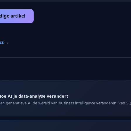
dige artikel
ics →
oe AI je data-analyse verandert
n generatieve AI de wereld van business intelligence veranderen. Van 