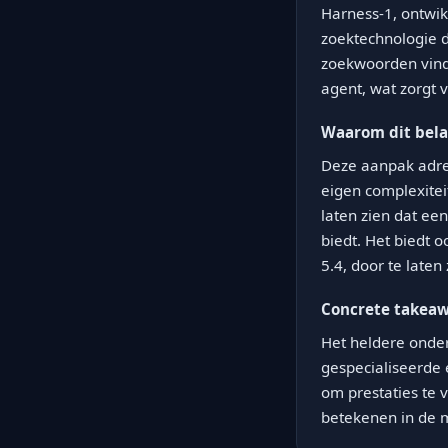
Harness-1, ontwi
zoektechnologie do
zoekwoorden vinde
agent, wat zorgt 
Waarom dit belan
Deze aanpak adres
eigen complexiteit
laten zien dat ee
biedt. Het biedt 
5.4, door te laten
Concrete takea
Het heldere onder
gespecialiseerde 
om prestaties te 
betekenen in de 