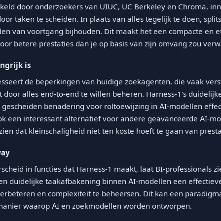
kkeld door onderzoekers van UIUC, UC Berkeley en Chroma, inn
or taken te scheiden. In plaats van alles tegelijk te doen, splits
n van voortgang bijhouden. Dit maakt het een compacte en eff
voor betere prestaties dan je op basis van zijn omvang zou ver
grijk is
seert de beperkingen van huidige zoekagenten, die vaak verst
 door alles end-to-end te willen beheren. Harness-1's duidelijk
n gescheiden benadering voor roltoewijzing in AI-modellen effec
ook een interessant alternatief voor andere geavanceerde AI-mo
 zien dat kleinschaligheid niet ten koste hoeft te gaan van presta
way
scheid in functies dat Harness-1 maakt, laat BI-professionals zi
en duidelijke taakafbakening binnen AI-modellen een effectiev
verbeteren en complexiteit te beheersen. Dit kan een paradigm
manier waarop AI en zoekmodellen worden ontworpen.