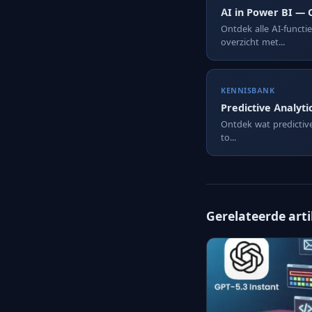
AI in Power BI — 
Ontdek alle AI-functi
overzicht met...
KENNISBANK
Predictive Analyti
Ontdek wat predictive 
to...
Gerelateerde art