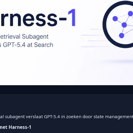
val subagent verslaat GPT-5.4 in zoeken door state management
met Harness-1