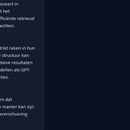
oveert in
t het
iciënte retrieval
wachten.
rikt raken in hun
e structuur kan
tieve resultaten
dellen als GPT-
ties.
en dat
e manier kan zijn
averschuiving