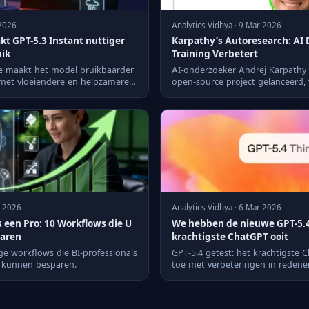
 2026
Analytics Vidhya · 9 Mar 2026
t GPT-5.3 Instant nuttiger
Karpathy’s Autoresearch: AI D
uik
Training Verbetert
te maakt het model bruikbaarder
AI-onderzoeker Andrej Karpathy
 met vloeiendere en helpzamere
open-source project gelanceerd
model nu in recordtij...
r 2026
Analytics Vidhya · 6 Mar 2026
 een Pro: 10 Workflows die U
We hebben de nieuwe GPT-5.4 
paren
krachtigste ChatGPT ooit
ge workflows die BI-professionals
GPT-5.4 getest: het krachtigste
k kunnen besparen.
toe met verbeteringen in redene
alledaagse taken.