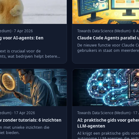
edium) · 7 Apr 2026
Towards Data Science (Medium) · 6 
 voor AI-agents: Een
Claude Code Agents parallel 
e
De nieuwe functie voor Claude C
gebruikers in staat om meerdere
ext is cruciaal voor de
uit te voeren, wat d...
ents, wat bedrijven helpt betere
edium) · 17 Apr 2026
Towards Data Science (Medium) · 17
zonder tutorials: 6 inzichten
AI: praktische gids voor geh
LLM-agenten
n met unieke inzichten die
niet bieden.
AI krijgt een praktische gids vo
autonome LLM-agenten die archi