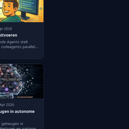
Apr 2026
uitvoeren
ode Agents stelt
 codeagents parallel
 Apr 2026
eugen in autonome
or geheugen in
tecturen en patronen