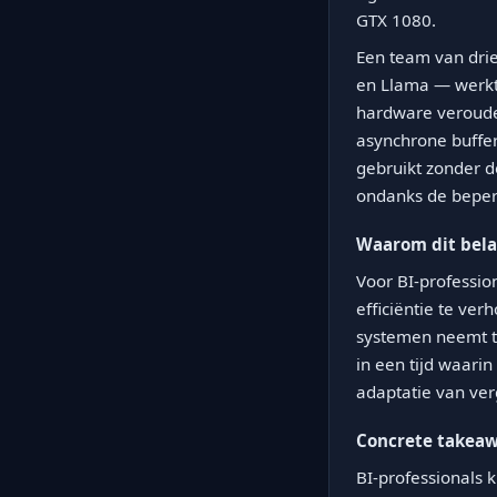
GTX 1080.
Een team van drie
en Llama — werkt 
hardware verouder
asynchrone buffer
gebruikt zonder d
ondanks de beper
Waarom dit belan
Voor BI-professi
efficiëntie te v
systemen neemt to
in een tijd waari
adaptatie van ver
Concrete takea
BI-professionals 