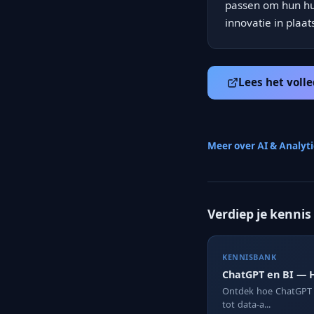
passen om hun hui
innovatie in plaa
Lees het volle
Meer over AI & Analyt
Verdiep je kennis
KENNISBANK
ChatGPT en BI — H
Ontdek hoe ChatGPT e
tot data-a...