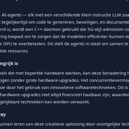
 AI-agents — elk met een verschillende klein instructie LLM z
tegelijkertijd om code te genereren, beveiligen, en document
d is, wordt een C++-daemon gebruikt die 5G-stijl admission co
ing toepast om te zorgen dat de modellen efficiënter kunnen 
e GPU te overbelasten. Dit stelt de agents in staat om samen te
kte resources.
grijk is
onals die met beperkte hardware werken, kan deze benadering 
erhogen zonder grote hardware-upgrades. Het concurrentieverm
e door het gebruik van innovatieve softwaretechnieken. Dit is 
n hardware-upgrades niet altijd financieel haalbaar zijn, waard
gelijkbare technieken kan worden verwacht.
way
kunnen leren van deze creatieve oplossing door soortgelijke tec