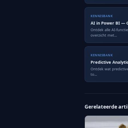
KENNISBANK
AI in Power BI — 
Ontdek alle AI-functi
overzicht met...
KENNISBANK
Predictive Analyti
Ontdek wat predictive 
to...
Gerelateerde art