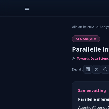
Alle artikelen
/
AI & Analyt
AI & Analytics
Parallelle 
Towards Data Scien
Deel dit
Samenvatting
Parallelle infer
Agentic AI benut 