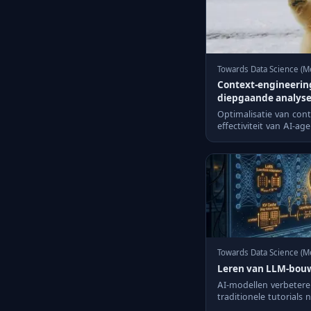
Towards Data Science (M
Context-engineering
diepgaande analys
Optimalisatie van cont
effectiviteit van AI-ag
beslissingen te ne...
Towards Data Science (M
Leren van LLM-bouw 
AI-modellen verbetere
traditionele tutorials 