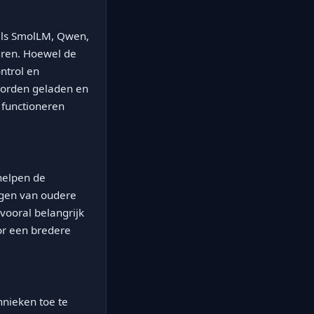
oals SmolLM, Qwen,
eren. Hoewel de
ntrol en
worden geladen en
 functioneren
helpen de
ogen van oudere
vooral belangrijk
oor een bredere
hnieken toe te