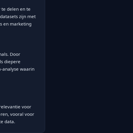
te delen en te
datasets zijn met
es en marketing
nals. Door
ls diepere
ta-analyse waarin
relevantie voor
eren, vooral voor
e data.