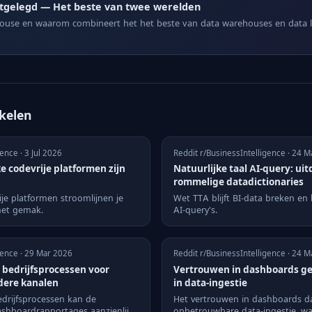
itgelegd — Het beste van twee werelden
house en waarom combineert het het beste van data warehouses en data la
ikelen
ence · 3 Jul 2026
Reddit r/BusinessIntelligence · 24 
 codevrije platformen zijn
Natuurlijke taal AI-query: ui
rommelige datadictionaries
je platformen stroomlijnen je
Wet TTA blijft BI-data breken en 
met gemak.
AI-query's.
gence · 29 Mar 2026
Reddit r/BusinessIntelligence · 24 
 bedrijfsprocessen voor
Vertrouwen in dashboards ge
dere kanalen
in data-ingestie
drijfsprocessen kan de
Het vertrouwen in dashboards d
dashboardrapportages aanzienlijk
onbetrouwbare data-ingestie, w