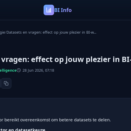
BI Info
gie
/
Datasets en vragen: effect op jouw plezier in BI-w...
vragen: effect op jouw plezier in B
elligence
28 Jun 2026, 07:18
or bereikt overeenkomst om betere datasets te delen.
ctor en datasetkeuze