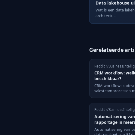
Data lakehouse u
Wat is een data lake
architectu...
Gerelateerde art
Reddit r/BusinessIntellig
CRM workflow: welke
beschikbaar?
CRM workflow: codevri
salesteamprocessen 
Reddit r/BusinessIntelli
Automatisering van
rapportage in meer
Automatisering van be
datakwaliteit van BI-