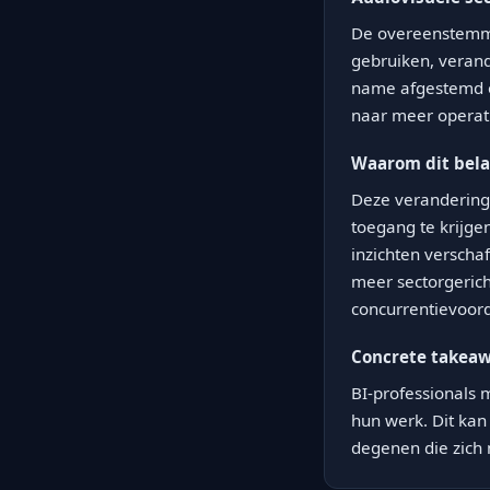
De overeenstemmi
gebruiken, veran
name afgestemd op
naar meer operat
Waarom dit belan
Deze verandering h
toegang te krijge
inzichten verschaf
meer sectorgerich
concurrentievoord
Concrete takea
BI-professionals 
hun werk. Dit kan 
degenen die zich 