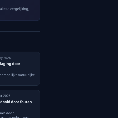
kes? Vergelijking,
May 2026
tdaging door
bemoeilijkt natuurlijke
Mar 2026
daald door fouten
aalt door
aardoor gebruikers