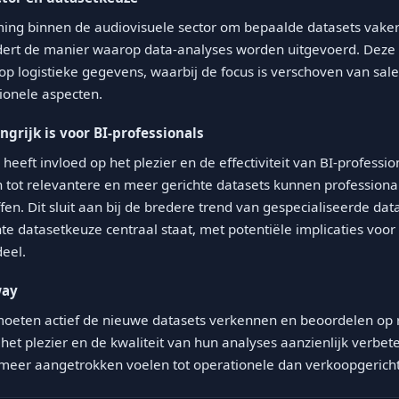
ng binnen de audiovisuele sector om bepaalde datasets vaker 
dert de manier waarop data-analyses worden uitgevoerd. Deze 
 logistieke gegevens, waarbij de focus is verschoven van sal
ionele aspecten.
grijk is voor BI-professionals
eeft invloed op het plezier en de effectiviteit van BI-professio
n tot relevantere en meer gerichte datasets kunnen professiona
fen. Dit sluit aan bij de bredere trend van gespecialiseerde da
te datasetkeuze centraal staat, met potentiële implicaties voor
eel.
way
moeten actief de nieuwe datasets verkennen en beoordelen op 
het plezier en de kwaliteit van hun analyses aanzienlijk verbet
meer aangetrokken voelen tot operationele dan verkoopgericht