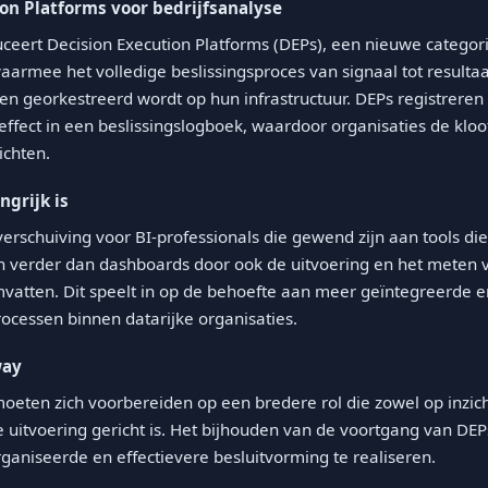
on Platforms voor bedrijfsanalyse
uceert Decision Execution Platforms (DEPs), een nieuwe categor
waarmee het volledige beslissingsproces van signaal tot resultaa
n georkestreerd wordt op hun infrastructuur. DEPs registreren
effect in een beslissingslogboek, waardoor organisaties de kloo
ichten.
grijk is
erschuiving voor BI-professionals die gewend zijn aan tools die
n verder dan dashboards door ook de uitvoering en het meten 
mvatten. Dit speelt in op de behoefte aan meer geïntegreerde e
ocessen binnen datarijke organisaties.
way
moeten zich voorbereiden op een bredere rol die zowel op inzic
uitvoering gericht is. Het bijhouden van de voortgang van DEP
ganiseerde en effectievere besluitvorming te realiseren.