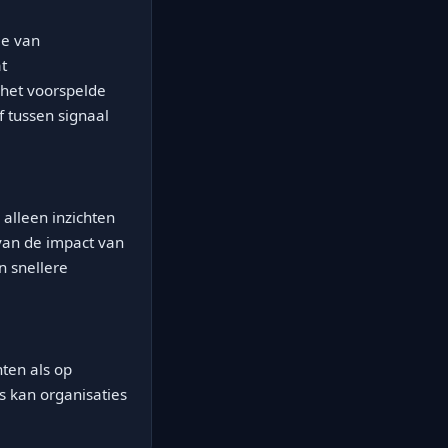
ie van
t
 het voorspelde
f tussen signaal
 alleen inzichten
van de impact van
n snellere
hten als op
s kan organisaties