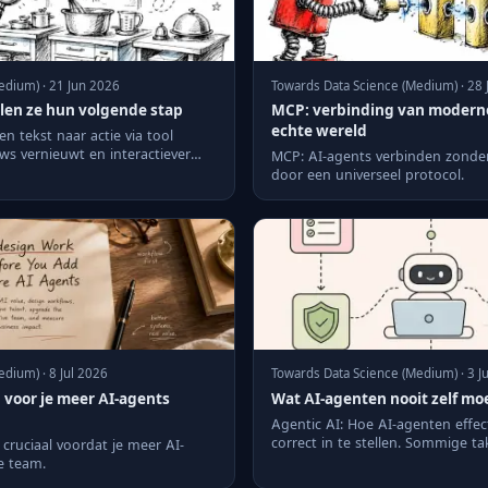
edium) · 21 Jun 2026
Towards Data Science (Medium) · 28 
len ze hun volgende stap
MCP: verbinding van moderne
echte wereld
n tekst naar actie via tool
ows vernieuwt en interactiever
MCP: AI-agents verbinden zonde
door een universeel protocol.
dium) · 8 Jul 2026
Towards Data Science (Medium) · 3 J
voor je meer AI-agents
Wat AI-agenten nooit zelf m
Agentic AI: Hoe AI-agenten effect
correct in te stellen. Sommige t
cruciaal voordat je meer AI-
AI-agente...
e team.