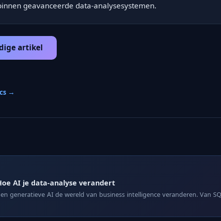
t binnen geavanceerde data-analysesystemen.
dige artikel
ics →
oe AI je data-analyse verandert
n generatieve AI de wereld van business intelligence veranderen. Van 