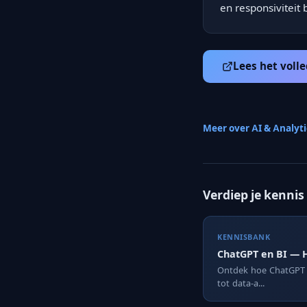
en responsivitei
Lees het volle
Meer over AI & Analyt
Verdiep je kennis
KENNISBANK
ChatGPT en BI — H
Ontdek hoe ChatGPT e
tot data-a...