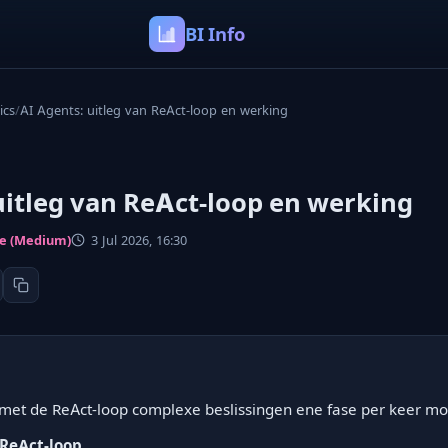
BI Info
ics
/
AI Agents: uitleg van ReAct-loop en werking
uitleg van ReAct-loop en werking
ce (Medium)
3 Jul 2026, 16:30
et de ReAct-loop complexe beslissingen ene fase per keer mog
 ReAct-loop