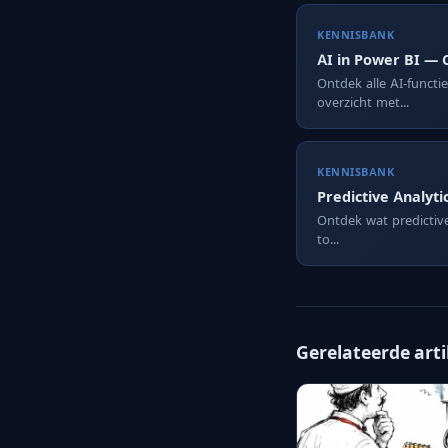
KENNISBANK
AI in Power BI — 
Ontdek alle AI-functi
overzicht met...
KENNISBANK
Predictive Analyti
Ontdek wat predictive 
to...
Gerelateerde art