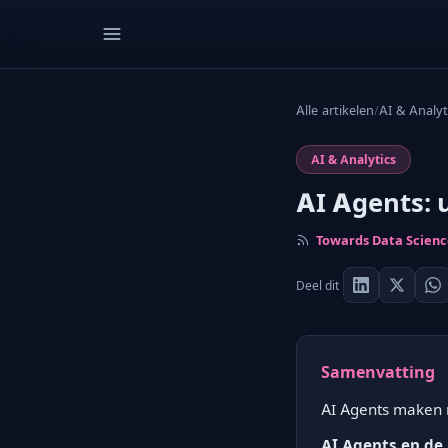
Alle artikelen
/
AI & Analyt
AI & Analytics
AI Agents: 
Towards Data Scien
Deel dit
Samenvatting
AI Agents maken m
AI Agents en de