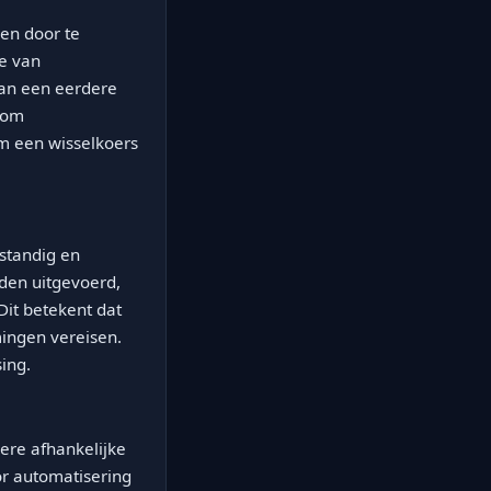
en door te
ie van
van een eerdere
k om
om een wisselkoers
standig en
den uitgevoerd,
Dit betekent dat
ingen vereisen.
ing.
ere afhankelijke
or automatisering