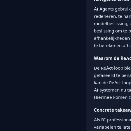
AI Agents gebruik
redeneren, te han
modelbeslissing, 
beslissing om te 
afhankelijkheden 
te berekenen afh
Waarom de ReAct
De ReAct-loop bie
gefaseerd te bena
kan de ReAct-loop 
AI-systemen nu t
Hiermee komen ze
Concrete takea
Als BI-profession
variabelen te lat