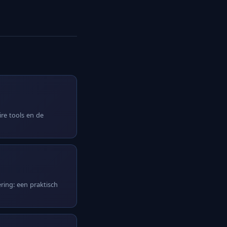
ire tools en de
ring: een praktisch