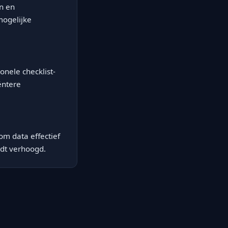
n en
mogelijke
onele checklist-
ëntere
om data effectief
rdt verhoogd.