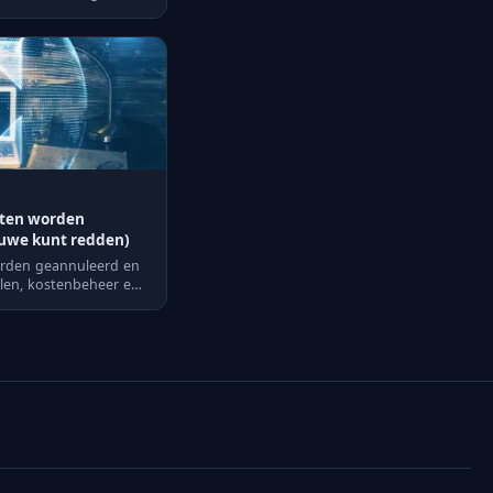
cten worden
ouwe kunt redden)
orden geannuleerd en
elen, kostenbeheer en