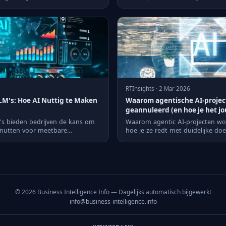
RTInsights · 2 Mar 2026
LM's: Hoe AI Nuttig te Maken
Waarom agentische AI-proje
geannuleerd (en hoe je het j
's bieden bedrijven de kans om
Waarom agentic AI-projecten w
enutten voor meetbare
hoe je ze redt met duidelijke do
guardrails.
© 2026 Business Intelligence Info — Dagelijks automatisch bijgewerkt
info@business-intelligence.info