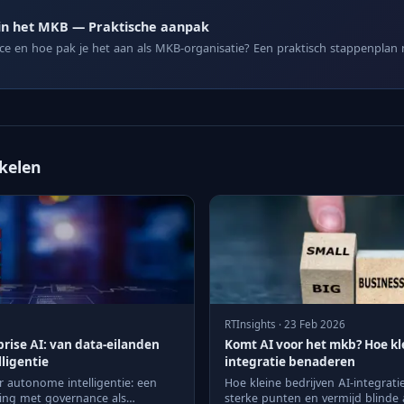
in het MKB — Praktische aanpak
ce en hoe pak je het aan als MKB-organisatie? Een praktisch stappenplan
ikelen
RTInsights · 23 Feb 2026
prise AI: van data-eilanden
Komt AI voor het mkb? Hoe kle
ligentie
integratie benaderen
r autonome intelligentie: een
Hoe kleine bedrijven AI-integrat
ring met governance als
sterke punten en vermijd blinde 