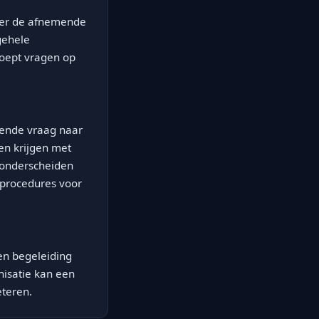
over de afnemende
lgehele
roept vragen op
iende vraag naar
en krijgen met
 onderscheiden
eprocedures voor
 en begeleiding
nisatie kan een
eteren.