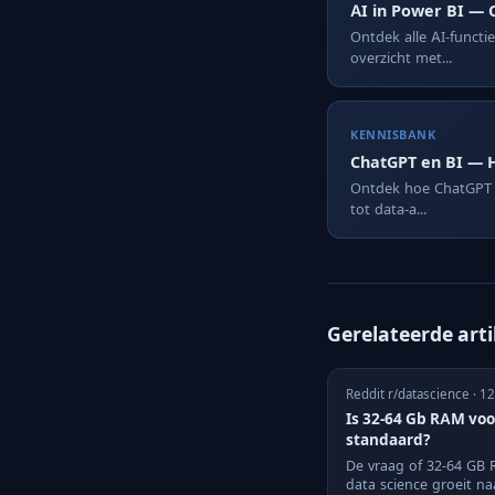
AI in Power BI — 
Ontdek alle AI-functi
overzicht met...
KENNISBANK
ChatGPT en BI — H
Ontdek hoe ChatGPT e
tot data-a...
Gerelateerde art
Reddit r/datascience · 1
Is 32-64 Gb RAM voo
standaard?
De vraag of 32-64 GB
data science groeit n