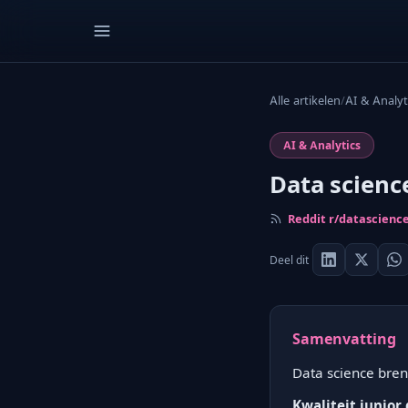
Alle artikelen
/
AI & Analyt
AI & Analytics
Data scienc
Reddit r/datascienc
Deel dit
Samenvatting
Data science breng
Kwaliteit junior 