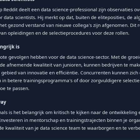
op Reddit deelt een data science-professional zijn observaties 
or data scientists. Hij merkt op dat, buiten de eliteposities, de a
et gezond verstand van nieuwe collega's zijn afgenomen. Dit 
 van opleidingen en de selectieprocedures voor deze rollen.
grijk is
ote gevolgen hebben voor de data science-sector. Met de groe
n de afnemende kwaliteit van junioren, kunnen bedrijven te mak
gebied van innovatie en efficiëntie. Concurrenten kunnen zich
n in betere trainingsprogramma's of door zorgvuldigere selecti
oe te passen.
way
als is het belangrijk om kritisch te kijken naar de ontwikkeling
. Investeren in mentorschap en trainingstrajecten binnen je orga
 de kwaliteit van je data science team te waarborgen en te verb