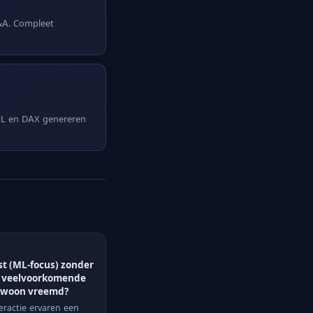
Q&A. Compleet
SQL en DAX genereren
ist (ML-focus) zonder
en veelvoorkomende
 gewoon vreemd?
teractie ervaren een