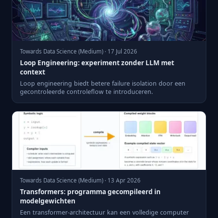
Towards Data Science (Medium) · 17 Jul 2026
Loop Engineering: experiment zonder LLM met
context
Loop engineering biedt betere failure isolation door een
gecontroleerde controleflow te introduceren.
Towards Data Science (Medium) · 13 Apr 2026
Transformers: programma gecompileerd in
modelgewichten
Een transformer-architectuur kan een volledige computer