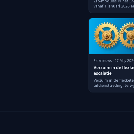
Zzp-modules in het S
vanaf 1 januari 2026 
opdrachtgevers zeke...
Flexnieuws · 27 May 202
Verzuim in de flexk
escalatie
Verzuim in de flexkete
uitdiensttreding, terw
dossiers en conta...