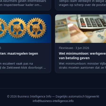
NA-keurmerk geven intermediairs
Tempo-Team verdwijnt in België 
een inspecteerbaar kader om
vragen op scherp over de posit
Nederland binnen Rand...
6
Flexnieuws · 3 Jun 2026
eten: maatregelen tegen
Wet minimumloon: werkgeve
van betaling geven
n escaleert vaak pas na
Wet minimumloon: minister Vijlbr
ijl de Ziektewet-klok doorloopt en
straks moeten aantonen dat ze h
minimumloon hebben be...
© 2026 Business Intelligence Info — Dagelijks automatisch bijgewerkt
info@business-intelligence.info