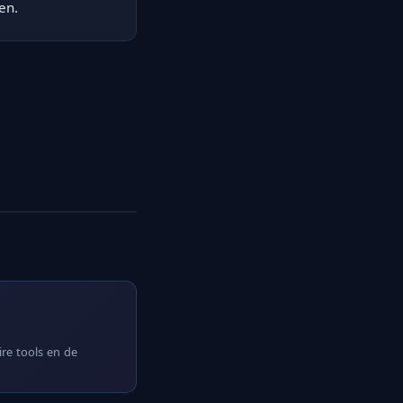
en.
ire tools en de