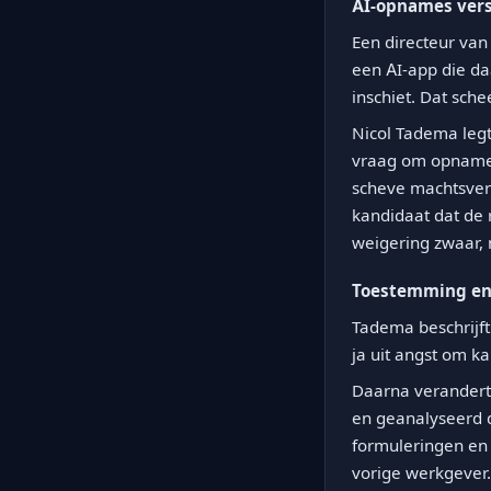
AI-opnames vers
Een directeur van
een AI-app die d
inschiet. Dat sche
Nicol Tadema legt
vraag om opname.
scheve machtsverh
kandidaat dat de 
weigering zwaar, 
Toestemming en
Tadema beschrijft
ja uit angst om k
Daarna verandert 
en geanalyseerd do
formuleringen en 
vorige werkgever.