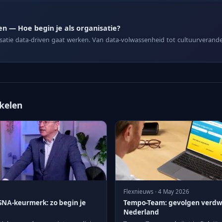
n — Hoe begin je als organisatie?
isatie data-driven gaat werken. Van data-volwassenheid tot cultuurverande
ikelen
Flexnieuws · 4 May 2026
SNA-keurmerk: zo begin je
Tempo-Team: gevolgen verdw
Nederland