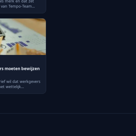
als merk en dat zet
ie van Tempo-Team
rs moeten bewijzen
ief wil dat werkgevers
et wettelijk