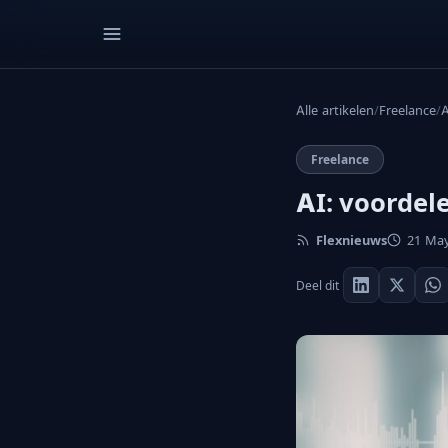
Alle artikelen
/
Freelance
/
A
Freelance
AI: voordel
Flexnieuws
21 May
Deel dit