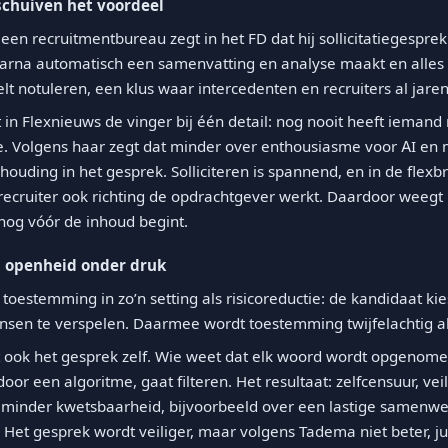
chuiven het voordeel
 een recruitmentbureau zegt in het FD dat hij sollicitatiegesp
aarna automatisch een samenvatting en analyse maakt en alles
elt notuleren, een klus waar intercedenten en recruiters al jare
 in Flexnieuws de vinger bij één detail: nog nooit heeft ieman
 Volgens haar zegt dat minder over enthousiasme voor AI en 
ouding in het gesprek. Solliciteren is spannend, en in de flex
recruiter ook richting de opdrachtgever werkt. Daardoor weegt 
nog vóór de inhoud begint.
 openheid onder druk
 toestemming in zo’n setting als risicoreductie: de kandidaat k
ansen te verspelen. Daarmee wordt toestemming twijfelachtig al
ook het gesprek zelf. Wie weet dat elk woord wordt opgenomen
or een algoritme, gaat filteren. Het resultaat: zelfcensuur, vei
minder kwetsbaarheid, bijvoorbeeld over een lastige samenwer
 Het gesprek wordt veiliger, maar volgens Tadema niet beter, j