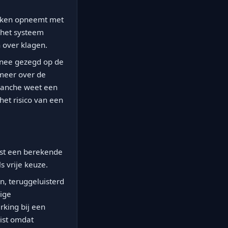
rekken opneemt met
 het systeem
n over klagen.
d nee gezegd op de
meer over de
branche weet een
het risico van een
iest een berekende
s vrije keuze.
, teruggeluisterd
lige
king bij een
uist omdat