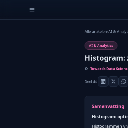
Alle artikelen
/
AI & Analyt
AI & Analytics
Histogram: 
Towards Data Scien
Deel dit
Samenvatting
Histogram: opti
Histogrammen vra