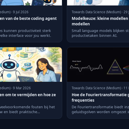
dium) · 9 Jul 2026
Towards Data Science (Medium) · 29
en van de beste coding agent
Modelkeuze: kleine modellen 
modellen
s kunnen productiviteit sterk
Small language models blijken st
lke interface voor jou werkt.
productietaken binnen AI.
edium) · 9 Mar 2026
Towards Data Science (Medium) · 11
en om te vermijden en hoe ze
Hoe de Fouriertransformatie 
frequenties
ie veelvoorkomende fouten bij het
De Fouriertransformatie biedt inz
w en biedt praktische
geluidsgolven worden omgezet in 
e...
voor dataverwerking e...