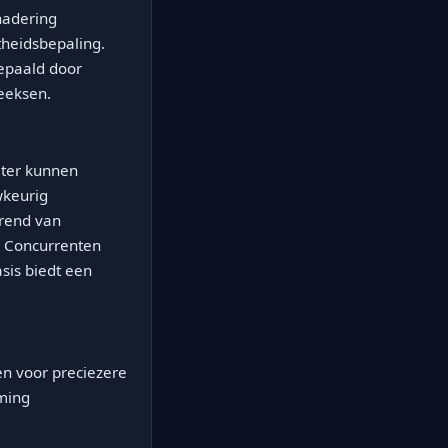
nadering
heidsbepaling.
bepaald door
reeksen.
eter kunnen
wkeurig
trend van
. Concurrenten
sis biedt een
n voor preciezere
rming