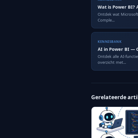
Wat is Power BI? 
Ontdek wat Microsoft 
Comple...
KENNISBANK
AI in Power BI — 
Ontdek alle AI-functi
overzicht met...
Gerelateerde art