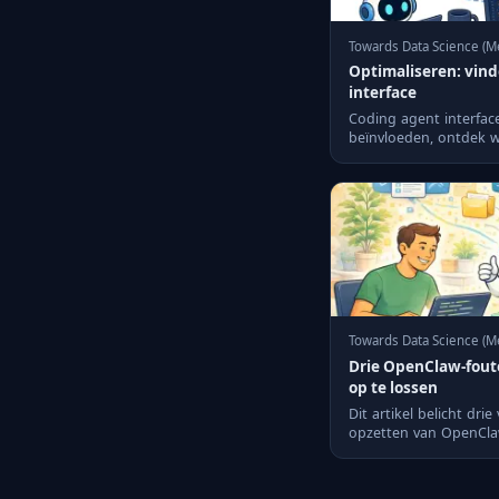
Towards Data Science (Me
Optimaliseren: vind
interface
Coding agent interface
beïnvloeden, ontdek we
Towards Data Science (M
Drie OpenClaw-fout
op te lossen
Dit artikel belicht dr
opzetten van OpenCla
oplossingen om deze t