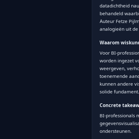
datadichtheid nau
behandeld waarbi
Auteur Fetze Pijl
analogieën uit de
Waarom wiskundi
Voor BI-professi
worden ingezet v
weergeven, verhog
toenemende aandac
kunnen andere vis
solide fundament
Concrete takea
BI-professionals
gegevensvisualisa
ondersteunen.