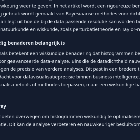
wkeurig weer te geven. In het artikel wordt een rigoureuze be
j gebruik wordt gemaakt van Bayesiaanse methodes voor dicht
man legt uit hoe de bij de data passende resolutie kan worden 
 natuurkunde en wiskunde, zoals perturbatietheorie en Taylor-
g benaderen belangrijk is
onals betekent een wiskundige benadering dat histogrammen b
oor geavanceerde data-analyse. Bins die de datadichtheid nau
en de precisie van verdere analyses. Dit past in een bredere 
ht voor datavisualisatieprecisie binnen business intelligence
ualisatietools of methodes toepassen, maar een wiskundige ba
.
way
 moeten overwegen om histogrammen wiskundig te optimalisere
tie. Dit kan de analyse verbeteren en nauwkeuriger besluitvo