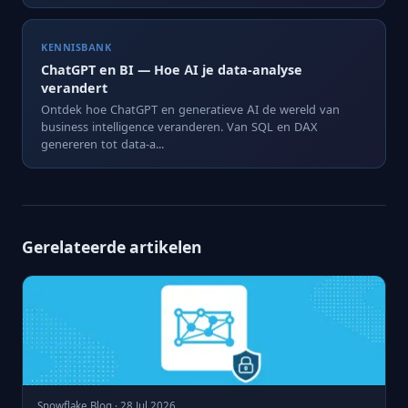
KENNISBANK
ChatGPT en BI — Hoe AI je data-analyse
verandert
Ontdek hoe ChatGPT en generatieve AI de wereld van
business intelligence veranderen. Van SQL en DAX
genereren tot data-a...
Gerelateerde artikelen
Snowflake Blog · 28 Jul 2026